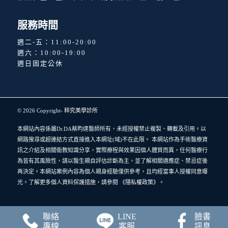
服務時間
週二-五：11:00-20:00
週六：10:00-19:00
週日固定公休
© 2026 Copyright-
粹究美學診所
本網站內容係屬Dr.DA蔡昀達醫師所有，未經授權禁止複製、轉載及引用。以
網路搜尋或超連結方式直接進入本網址(域)不在此限。 本網站作為手術醫療資
訊之介紹及相關衛教知識分享，實際療程與效果因個人體質而異，任何醫療行
為皆有其風險性，請以醫生親自評估診斷為主，並了解相關適應症、禁忌症後
再決定。本網站案例內容為個人親身經驗僅供參考，且均經當事人授權同意曝
光。了解更多個人資料保護措施，請參閱
《隱私權政策》
。
聯絡
LINE
臉書
專線
客服
訊息